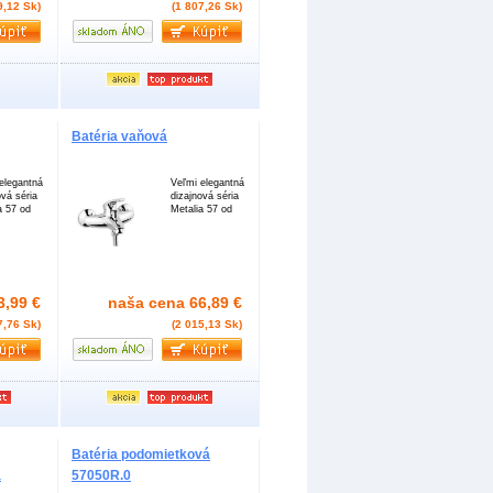
9,12 Sk)
(1 807,26 Sk)
Batéria vaňová
elegantná
Veľmi elegantná
ová séria
dizajnová séria
a 57 od
Metalia 57 od
3,99 €
naša cena
66,89 €
7,76 Sk)
(2 015,13 Sk)
Batéria podomietková
á
57050R.0