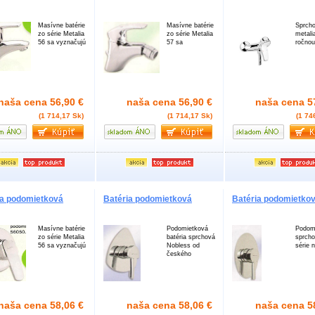
Masívne batérie
Masívne batérie
Sprcho
zo série Metalia
zo série Metalia
metali
56 sa vyznačujú
57 sa
ročnou
naša cena
56,90 €
naša cena
56,90 €
naša cena
5
(1 714,17 Sk)
(1 714,17 Sk)
(1 74
ia podomietková
Batéria podomietková
Batéria podomietko
Masívne batérie
Podomietková
Podom
zo série Metalia
batéria sprchová
sprcho
56 sa vyznačujú
Nobless od
série 
českého
naša cena
58,06 €
naša cena
58,06 €
naša cena
5