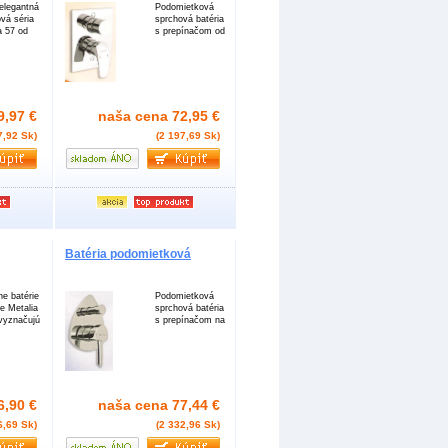
elegantná
Podomietková
ová séria
sprchová batéria
a 57 od
s prepínačom od
9,97 €
naša cena
72,95 €
7,92 Sk)
(2 197,69 Sk)
Batéria podomietková
e batérie
Podomietková
ie Metalia
sprchová batéria
vyznačujú
s prepínačom na
6,90 €
naša cena
77,44 €
6,69 Sk)
(2 332,96 Sk)