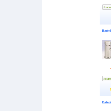
Batér
Batér