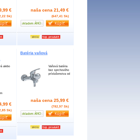
9,99 €
naša cena
21,49 €
2,22 Sk)
(647,41 Sk)
Batéria vaňová
á
á alebo
Vaňová batéria
bez sprchového
príslušenstva od
ým
naša cena
25,99 €
4,99 €
(782,97 Sk)
2,85 Sk)