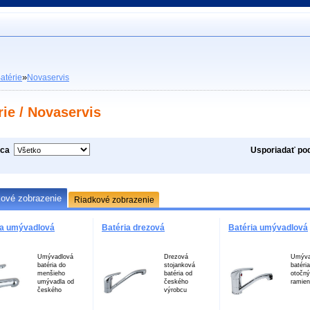
»
atérie
Novaservis
rie / Novaservis
bca
Usporiadať po
kové zobrazenie
Riadkové zobrazenie
ia umývadlová
Batéria drezová
Batéria umývadlová
Umývadlová
Drezová
Umýva
batéria do
stojanková
batéria
menšieho
batéria od
otočn
umývadla od
českého
ramien
českého
výrobcu