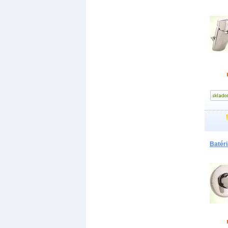
Batér