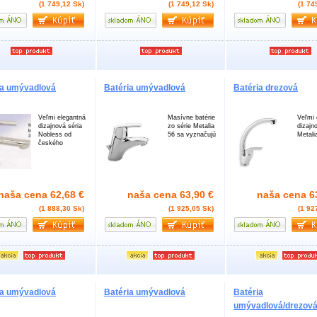
(1 749,12 Sk)
(1 749,12 Sk)
(1 74
ia umývadlová
Batéria umývadlová
Batéria drezová
Veľmi elegantná
Masívne batérie
Veľmi 
dizajnová séria
zo série Metalia
dizajn
Nobless od
56 sa vyznačujú
Metali
českého
naša cena
62,68 €
naša cena
63,90 €
naša cena
6
(1 888,30 Sk)
(1 925,05 Sk)
(1 92
ia umývadlová
Batéria umývadlová
Batéria
umývadlová/drezov