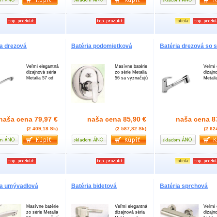
ia drezová
Batéria podomietková
Batéria drezová so 
Veľmi elegantná
Masívne batérie
Veľmi 
dizajnová séria
zo série Metalia
dizajn
Metalia 57 od
56 sa vyznačujú
Metali
naša cena
79,97 €
naša cena
85,90 €
naša cena
8
(2 409,18 Sk)
(2 587,82 Sk)
(2 62
ia umývadlová
Batéria bidetová
Batéria sprchová
Masívne batérie
Veľmi elegantná
Veľmi 
zo série Metalia
dizajnová séria
dizajn