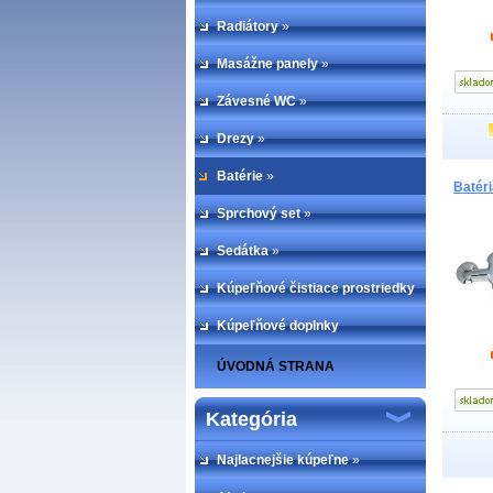
Radiátory
»
Masážne panely
»
Závesné WC
»
Drezy
»
Batérie
»
Batér
Sprchový set
»
Sedátka
»
Kúpeľňové čistiace prostriedky
Kúpeľňové doplnky
ÚVODNÁ STRANA
Kategória
Najlacnejšie kúpeľne
»