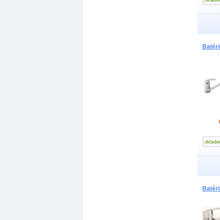
Batér
Batér