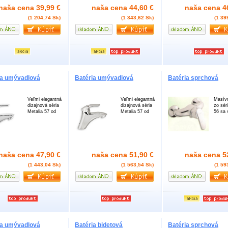
naša cena
39,99 €
naša cena
44,60 €
naša cena
4
(1 204,74 Sk)
(1 343,62 Sk)
(1 39
ia umývadlová
Batéria umývadlová
Batéria sprchová
Veľmi elegantná
Veľmi elegantná
Masívn
dizajnová séria
dizajnová séria
zo sér
Metalia 57 od
Metalia 57 od
56 sa 
naša cena
47,90 €
naša cena
51,90 €
naša cena
5
(1 443,04 Sk)
(1 563,54 Sk)
(1 59
ia umývadlová
Batéria bidetová
Batéria sprchová