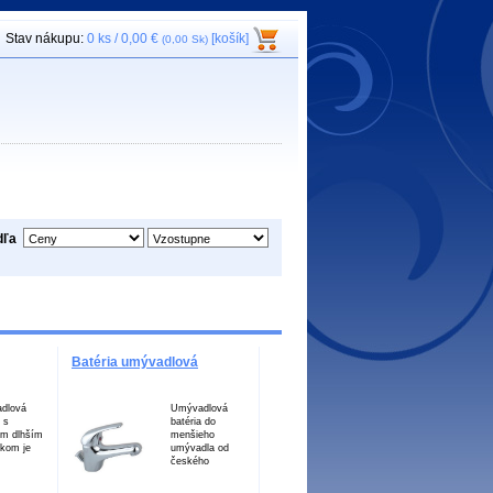
Stav nákupu:
0 ks / 0,00 €
[košík]
(0,00 Sk)
dľa
Batéria umývadlová
dlová
Umývadlová
 s
batéria do
ým dlhším
menšieho
kom je
umývadla od
českého