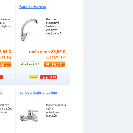
Batéria drezová
 batéria
Drezová
a, s
stojanková
m ohybným
batéria s
vysokým
výtokom a 5
9,94 €
naša cena
39,99 €
3,23 Sk)
(1 204,74 Sk)
vá
vaňová batéria techno
ietková
Moderná séria s
vá batéria
veľmi
a 57 od
príťažlivým
hranatým