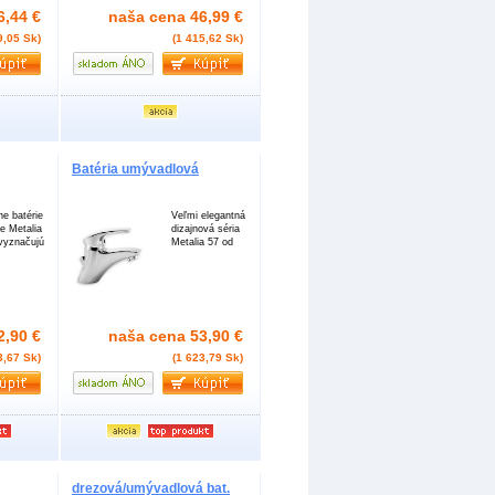
6,44 €
naša cena
46,99 €
9,05 Sk)
(1 415,62 Sk)
Batéria umývadlová
e batérie
Veľmi elegantná
ie Metalia
dizajnová séria
vyznačujú
Metalia 57 od
2,90 €
naša cena
53,90 €
3,67 Sk)
(1 623,79 Sk)
drezová/umývadlová bat.