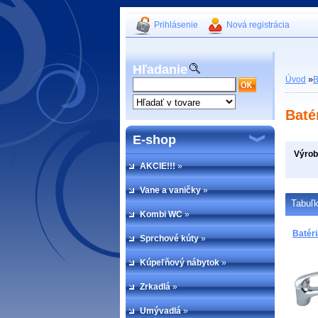
Prihlásenie
Nová registrácia
Hľadanie
»
Úvod
B
Baté
E-shop
Výro
AKCIE!!!
»
Vane a vaničky
»
Tabuľ
Kombi WC
»
Batér
Sprchové kúty
»
Kúpeľňový nábytok
»
Zrkadlá
»
Umývadlá
»