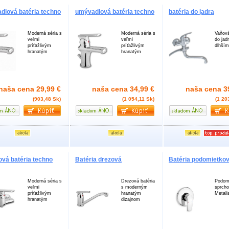
dlová batéria techno
umývadlová batéria techno
batéria do jadra
Moderná séria s
Moderná séria s
Vaňová
veľmi
veľmi
do jadr
príťažlivým
príťažlivým
dlhší
hranatým
hranatým
naša cena
29,99 €
naša cena
34,99 €
naša cena
3
(903,48 Sk)
(1 054,11 Sk)
(1 20
ová batéria techno
Batéria drezová
Batéria podomietko
Moderná séria s
Drezová batéria
Podom
veľmi
s moderným
sprcho
príťažlivým
hranatým
Metali
hranatým
dizajnom