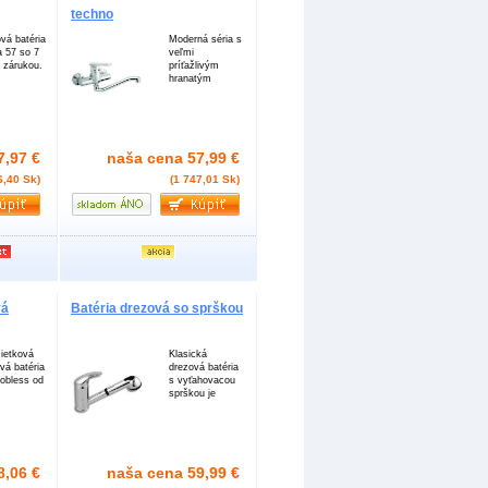
techno
vá batéria
Moderná séria s
a 57 so 7
veľmi
 zárukou.
príťažlivým
hranatým
7,97 €
naša cena
57,99 €
6,40 Sk)
(1 747,01 Sk)
vá
Batéria drezová so sprškou
ietková
Klasická
vá batéria
drezová batéria
nobless od
s vyťahovacou
sprškou je
8,06 €
naša cena
59,99 €