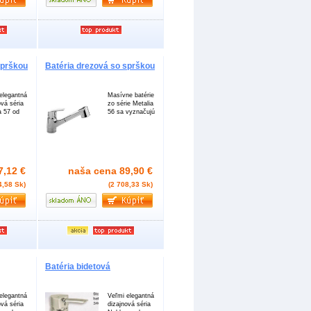
sprškou
Batéria drezová so sprškou
elegantná
Masívne batérie
ová séria
zo série Metalia
a 57 od
56 sa vyznačujú
7,12 €
naša cena
89,90 €
4,58 Sk)
(2 708,33 Sk)
Batéria bidetová
elegantná
Veľmi elegantná
ová séria
dizajnová séria