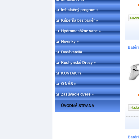
Inštalačný program
»
Kúpeľňa bez bariér
»
Hydromasážne vane
»
Novinky
»
Batér
Dodávatelia
Kuchynské Drezy
»
KONTAKTY
O NÁS
»
Zasúvacie dvere
»
ÚVODNÁ STRANA
Batér