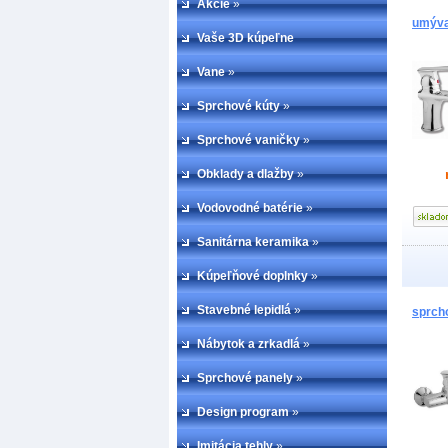
Akcie
»
umýva
Vaše 3D kúpeľne
Vane
»
Sprchové kúty
»
Sprchové vaničky
»
Obklady a dlažby
»
Vodovodné batérie
»
Sanitárna keramika
»
Kúpeľňové doplnky
»
Stavebné lepidlá
»
sprch
Nábytok a zrkadlá
»
Sprchové panely
»
Design program
»
Imitácia tehly
»