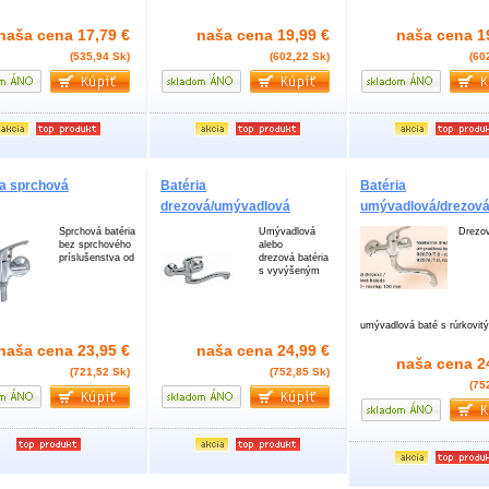
naša cena
17,79 €
naša cena
19,99 €
naša cena
1
(535,94 Sk)
(602,22 Sk)
(60
ia sprchová
Batéria
Batéria
drezová/umývadlová
umývadlová/drezov
Sprchová batéria
Umývadlová
Drezov
bez sprchového
alebo
príslušenstva od
drezová batéria
s vyvýšeným
umývadlová baté s rúrkovit
naša cena
23,95 €
naša cena
24,99 €
naša cena
2
(721,52 Sk)
(752,85 Sk)
(75