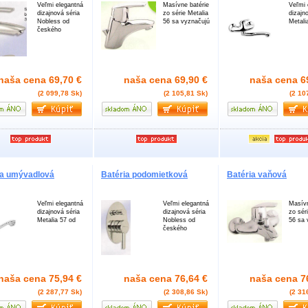
Veľmi elegantná
Masívne batérie
Veľmi 
dizajnová séria
zo série Metalia
dizajn
Nobless od
56 sa vyznačujú
Metali
českého
naša cena
69,70 €
naša cena
69,90 €
naša cena
6
(2 099,78 Sk)
(2 105,81 Sk)
(2 10
ia umývadlová
Batéria podomietková
Batéria vaňová
Veľmi elegantná
Veľmi elegantná
Masívn
dizajnová séria
dizajnová séria
zo sér
Metalia 57 od
Nobless od
56 sa 
českého
naša cena
75,94 €
naša cena
76,64 €
naša cena
7
(2 287,77 Sk)
(2 308,86 Sk)
(2 31